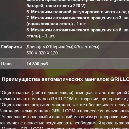
батарей, так и от сети 220 V).
6. Механизм плавной регулировки высоты над у
7. Механизм автоматического вращения на 3 ша
(оцинкованная сталь) - 1 шт.
8. Механизм автоматического вращения на 6 ш
сталь). - 1 шт.
Габариты
Длина(см)XШирина(см)XВысота(см)
500 X 320 X 120
Цена
14 800 руб.
Преимущества автоматических мангалов GRILL
* Оцинкованная (либо нержавеющая) немецкая сталь толщиной 
элементов авто мангалов GRILLCOM от коррозии, прогорания и 
* Оцинкованное покрытие мангалов, так же обеспечивает легкую 
благодаря этому мангалы GRIILLCOM в процессе использования
* Усовершенствованный и надежный механизм регулировки высо
позволяет с легкостью регулировать необходимый уровень жара
* Мангалы GRILLCOM комплектуются двумя надежными механи