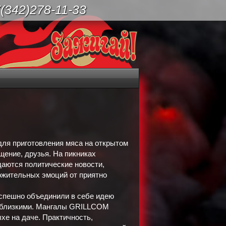
(342)278-11-33
ля приготовления мяса на открытом
щение, друзья. На пикниках
аются политические новости,
ожительных эмоций от приятно
спешно объединили в себе идею
с близкими. Мангалы GRILLCOM
хе на даче. Практичность,