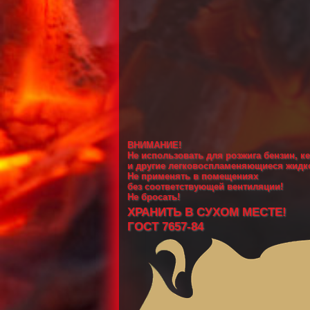
ВНИМАНИЕ!
Не использовать для розжига бензин, к
и другие легковоспламеняющиеся жидк
Не применять в помещениях
без соответствующей вентиляции!
Не бросать!
ХРАНИТЬ В СУХОМ МЕСТЕ!
ГОСТ 7657-84