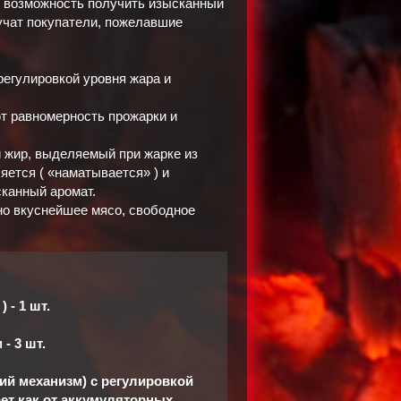
ая возможность получить изысканный
лучат покупатели, пожелавшие
егулировкой уровня жара и
т равномерность прожарки и
и жир, выделяемый при жарке из
ляется ( «наматывается» ) и
сканный аромат.
о вкуснейшее мясо, свободное
 - 1 шт.
- 3 шт.
кий механизм) с регулировкой
ает как от аккумуляторных