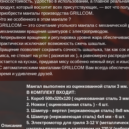
износостойкость, удобство в использовании, а главное реальн
продукт, который восхитит всех присутствующих, — вот что по
приобрести мангалы производства GRILLCOM.
Что же особенного в этом мангале ?
GRILLCOM — это сочетание угольного мангала с механической р
механизмами вращения шампуров с электроприводом.
Непрерывное вращение и регулировка уровня жара обеспечиваю
практически исключают возможность сжечь шашлык.
Вращение позволяет сохранить сочность шашлыка, так как сок 
мяса, не стекает на угли ( разжигая их ), а равномерно распреде
остается на кусках, придавая мясу особенно нежный вкус и изы
С автоматическими мангалами GRILLCOM Вам всегда обеспечен
время и удивление друзей.
Мангал выполнен из оцинкованной стали 3 мм.
В КОМПЛЕКТ ВХОДИТ:
1. Короб 500х320х120 ( оцинкованная сталь 3 мм )
2. Ножки ( оцинкованная сталь ) - 4 шт.
3. Шампур - вертел (нержавеющая сталь) 8х8 мм 
4. Шампур (нержавеющая сталь) 4х4 мм - 6 шт.
5. Электромотор для гриля 3-12 V (металличес
Описание
частоты вращения и адаптером на 220 V (работ