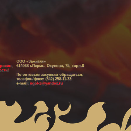
ООО «Зажигай»
еросин,
614068 г.Пермь, Окулова, 75, корп.8
ости!
По оптовым закупкам обращаться:
телефон/факс: (342) 258-11-33
e-mail:
ugol-z@yandex.ru