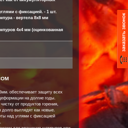
глями с фиксацией. - 1 шт.
мпура - вертела 8х8 мм
ампуров 4х4 мм (оцинкованная
COM
3мм. обеспечивает защиту всех
деформации на долгие годы.
чистку от продуктов горения,
 долго выглядят как новые.
ты над углями с фиксацией
.
змами для вращения шампуров или