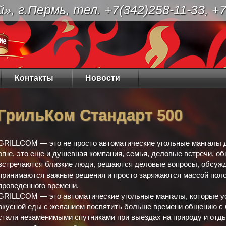
, г.Пермь, тел. +7(342)258-11-33, +7
Контакты
Новости
ГрильКом Стандарт 500
GRILLCOM — это не просто автоматические угольные мангалы д
огне, это еще и душевная компания, семья, деловые встречи, об
встречаются близкие люди, решаются деловые вопросы, обсужд
принимаются важные решения и просто заряжаются массой пол
проведенного времени.
GRILLCOM — это автоматические угольные мангалы, которые у
вкусной еды с желанием посвятить больше времени общению 
стали незаменимыми спутниками при выездах на природу и отды